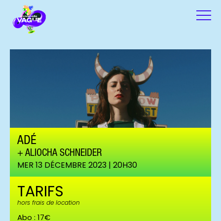
ADÉ
ALIOCHA SCHNEIDER
MER 13 DÉCEMBRE 2023 | 20H30
TARIFS
hors frais de location
Abo : 17€