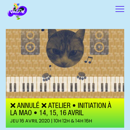
❌ ANNULÉ ❌ ATELIER • INITIATION À
LA MAO • 14, 15, 16 AVRIL
JEU 16 AVRIL 2020 | 10H 12H & 14H 16H