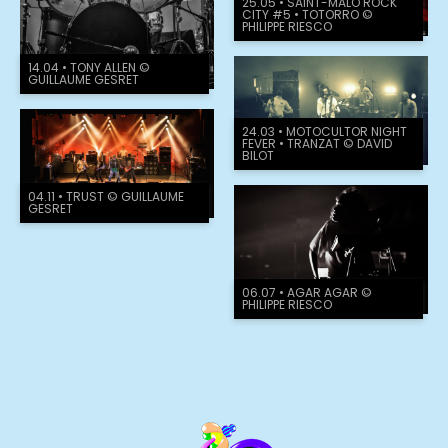
25.05 • SAINT-MALO ROCK
CITY #5 • TOTORRO ©
PHILIPPE RIESCO
14.04 • TONY ALLEN ©
GUILLAUME GESRET
24.03 • MOTOCULTOR NIGHT
FEVER • TRANZAT © DAVID
BILOT
04.11 • TRUST © GUILLAUME
GESRET
06.07 • AGAR AGAR ©
PHILIPPE RIESCO