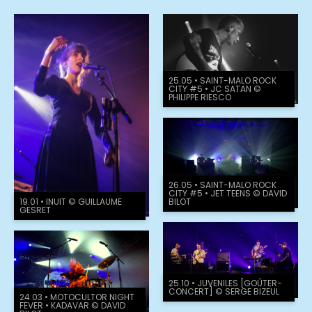
25.05 • SAINT-MALO ROCK
CITY #5 • JC SATAN ©
PHILIPPE RIESCO
26.05 • SAINT-MALO ROCK
CITY #5 • JET TEENS © DAVID
BILOT
19.01 • INUIT © GUILLAUME
GESRET
25.10 • JUVENILES [GOÛTER-
CONCERT] © SERGE BIZEUL
24.03 • MOTOCULTOR NIGHT
FEVER • KADAVAR © DAVID