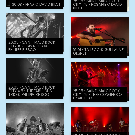
25.05 • SAINT-MALO ROCK
30.03 • PRAA © DAVID BILOT
CITY #5 • ROSAIRE © DAVID
BILOT
26.05 • SAINT-MALO ROCK
CITY #5 • SIN ROSS ©
PHILIPPE RIESCO
19.01 • TALISCO © GUILLAUME
GESRET
26.05 • SAINT-MALO ROCK
CITY #5 • THE FABULOUS
25.05 • SAINT-MALO ROCK
TRIO © PHILIPPE RIESCO
CITY #5 • THEE CONGERS ©
DAVID BILOT