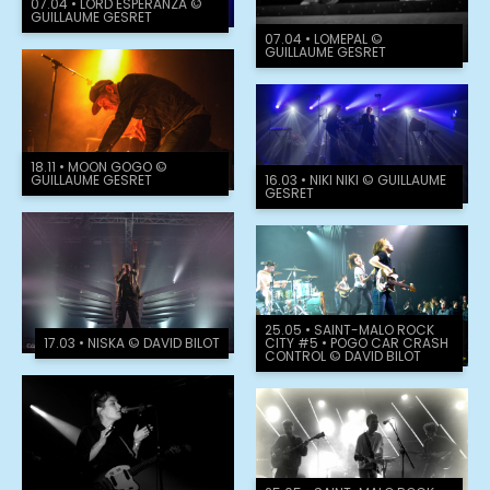
07.04 • LORD ESPERANZA ©
GUILLAUME GESRET
07.04 • LOMEPAL ©
GUILLAUME GESRET
18.11 • MOON GOGO ©
16.03 • NIKI NIKI © GUILLAUME
GUILLAUME GESRET
GESRET
25.05 • SAINT-MALO ROCK
CITY #5 • POGO CAR CRASH
17.03 • NISKA © DAVID BILOT
CONTROL © DAVID BILOT