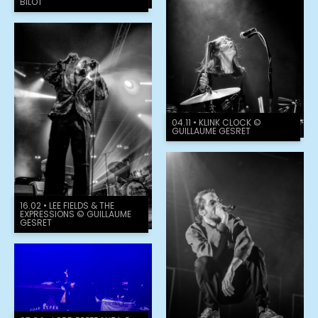
BILOT
04.11 • KLINK CLOCK ©
GUILLAUME GESRET
16.02 • LEE FIELDS & THE
EXPRESSIONS © GUILLAUME
GESRET