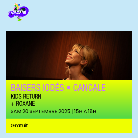
BAISERS IODÉS • CANCALE
KIDS RETURN
ROXANE
SAM 20 SEPTEMBRE 2025 | 15H À 18H
Roxane (c) Baptiste Gouzy
Gratuit