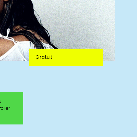
Gratuit
s
oiler