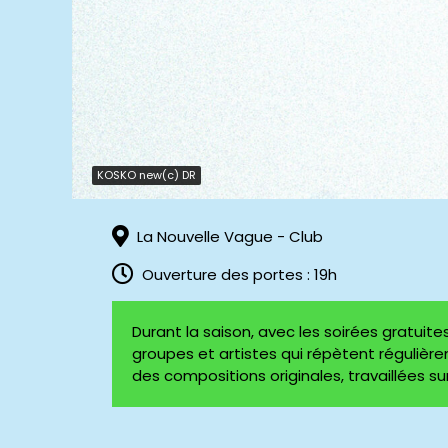
KOSKO new(c) DR
La Nouvelle Vague - Club
Ouverture des portes : 19h
Durant la saison, avec les soirées gratuite
groupes et artistes qui répètent régulière
des compositions originales, travaillées sur