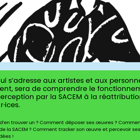
 qui s’adresse aux artistes et aux person
ent, sera de comprendre le fonctionne
 perception par la SACEM à la réattributi
·ices.
 d’en trouver un ? Comment déposer ses œuvres ? Comme
de la SACEM ? Comment tracker son œuvre et percevoir se
dées !