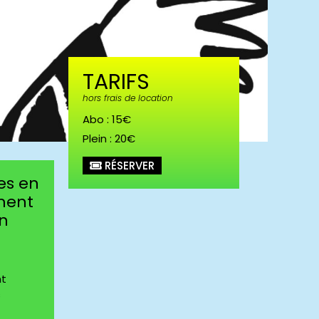
TARIFS
hors frais de location
Abo : 15€
Plein : 20€
RÉSERVER
nes en
ment
on
nt
s