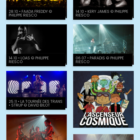
28.10 • FAADA FREDDY ©
14.10 • KERY JAMES © PHILIPPE
PHILIPPE RIESCO
RIESCO
14.10 • LOAS © PHILIPPE
06.07 • PARADIS © PHILIPPE
RIESCO
RIESCO
25.11 • LA TOURNÉE DES TRANS
• STRUP © DAVID BILOT