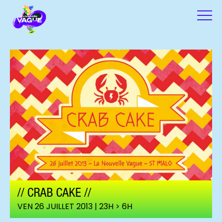
// CRAB CAKE //
VEN 26 JUILLET 2013 | 23H > 6H