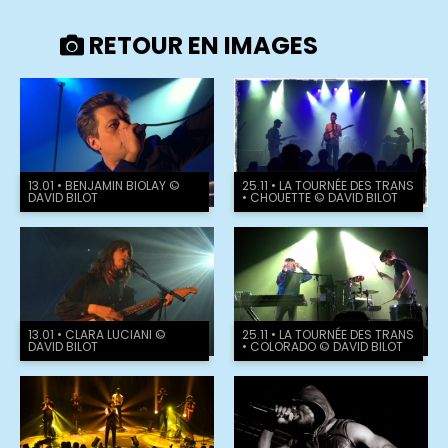
RETOUR EN IMAGES
13.01 • BENJAMIN BIOLAY ©
25.11 • LA TOURNÉE DES TRANS
DAVID BILOT
• CHOUETTE © DAVID BILOT
13.01 • CLARA LUCIANI ©
25.11 • LA TOURNÉE DES TRANS
DAVID BILOT
• COLORADO © DAVID BILOT