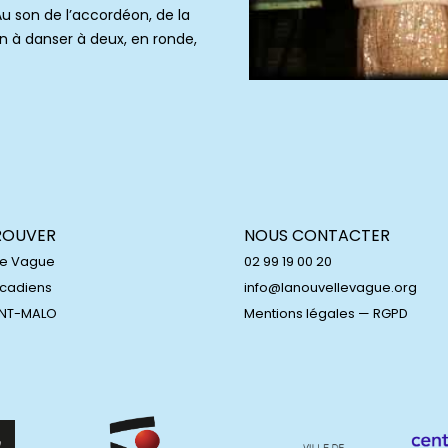
Au son de l’accordéon, de la
n à danser à deux, en ronde,
ROUVER
NOUS CONTACTER
le Vague
02 99 19 00 20
Acadiens
info@lanouvellevague.org
INT-MALO
Mentions légales
—
RGPD