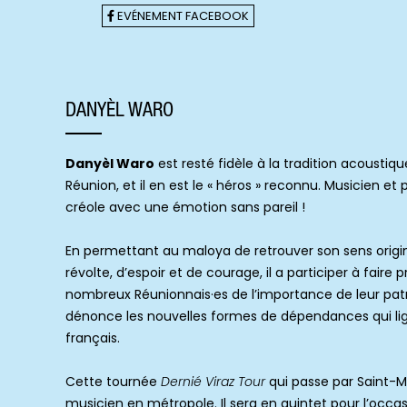
EVÉNEMENT FACEBOOK
DANYÈL WARO
Danyèl Waro
est resté fidèle à la tradition acoustiqu
Réunion, et il en est le « héros » reconnu. Musicien et p
créole avec une émotion sans pareil !
En permettant au maloya de retrouver son sens origi
révolte, d’espoir et de courage, il a participer à fair
nombreux Réunionnais·es de l’importance de leur patrim
dénonce les nouvelles formes de dépendances qui ligot
français.
Cette tournée
Dernié Viraz Tour
qui passe par Saint-Ma
musicien en métropole. Il sera en quintet pour l’occas