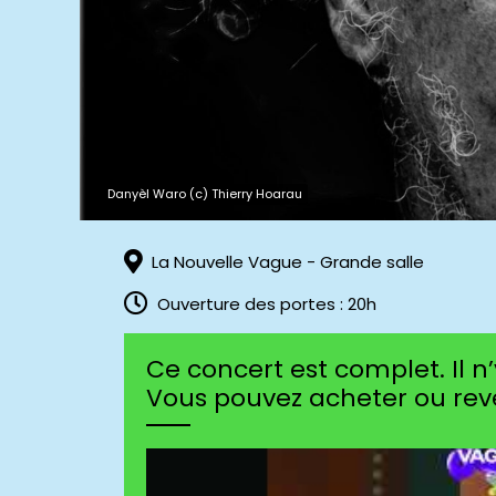
Danyèl Waro (c) Thierry Hoarau
La Nouvelle Vague - Grande salle
Ouverture des portes : 20h
Ce concert est complet. Il n
Vous pouvez acheter ou rev