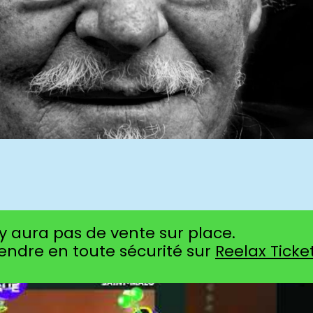
’y aura pas de vente sur place.
endre en toute sécurité sur
Reelax Ticke