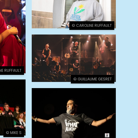
© CAROLINE RUFFAULT
NE RUFFAULT
© GUILLAUME GESRET
© MIKE S