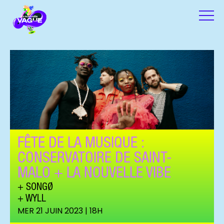
FÊTE DE LA MUSIQUE :
CONSERVATOIRE DE SAINT-
MALO + LA NOUVELLE VIBE
+ SONGØ
WYLL
MER 21 JUIN 2023 | 18H
Songø (c) ClaireHuteau