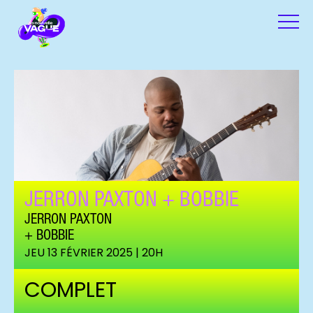
JERRON PAXTON + BOBBIE
JERRON PAXTON
BOBBIE
JEU 13 FÉVRIER 2025 | 20H
COMPLET
Jerron Paxton (c) DR