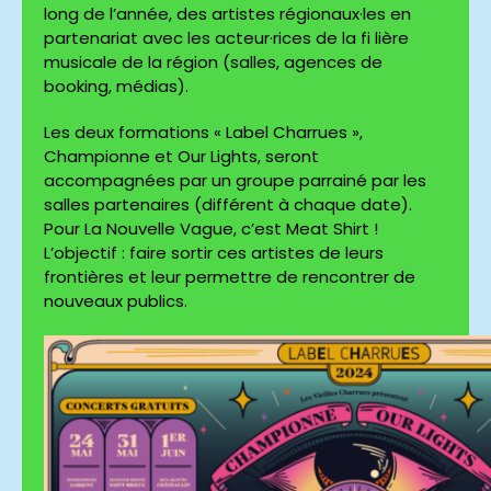
long de l’année, des artistes régionaux·les en
partenariat avec les acteur·rices de la fi lière
musicale de la région (salles, agences de
booking, médias).
Les deux formations « Label Charrues »,
Championne et Our Lights, seront
accompagnées par un groupe parrainé par les
salles partenaires (différent à chaque date).
Pour La Nouvelle Vague, c’est Meat Shirt !
L’objectif : faire sortir ces artistes de leurs
frontières et leur permettre de rencontrer de
nouveaux publics.