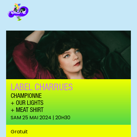
LABEL CHARRUES
CHAMPIONNE
OUR LIGHTS
MEAT SHIRT
SAM 25 MAI 2024 | 20H30
Championne ©Aloïs Lecerf
Gratuit