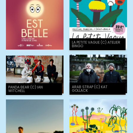
LA PETITE VAGUE (C) ATELIER
BINGO
ARAB STRAP (C) KAT
PANDA BEAR (C) IAN
GOLLACK
WITCHELL