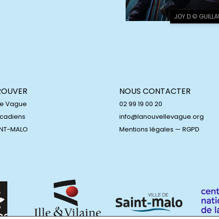
JOY.D © GUILL
ROUVER
NOUS CONTACTER
le Vague
02 99 19 00 20
Acadiens
info@lanouvellevague.org
INT-MALO
Mentions légales
—
RGPD