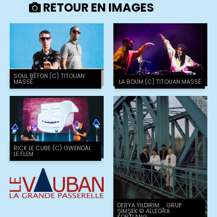
RETOUR EN IMAGES
SOUL BÉTON (C) TITOUAN
MASSÉ
LA BOUM (C) TITOUAN MASSÉ
RICK LE CUBE (C) GWENDAL
LE FLEM
DERYA YILDIRIM _ GRUP
ŞIMŞEK © ALLEGRA
KORTLANG