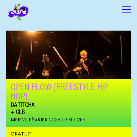
OPEN FLOW [FREESTYLE HIP
HOP]
DA TITCHA
CLB
MER 22 FÉVRIER 2023 | 19H > 21H
GRATUIT