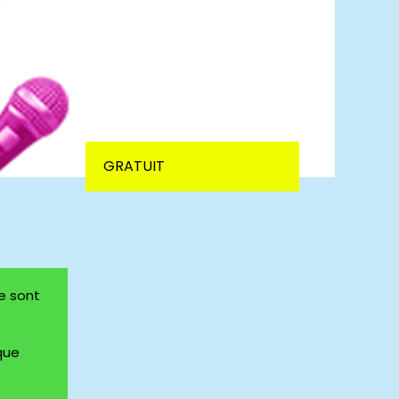
GRATUIT
ne sont
que