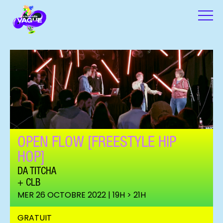
OPEN FLOW [FREESTYLE HIP
HOP]
DA TITCHA
CLB
MER 26 OCTOBRE 2022 | 19H > 21H
GRATUIT