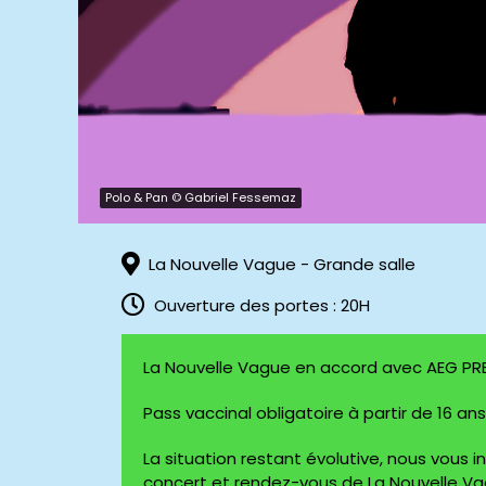
Polo & Pan © Gabriel Fessemaz
La Nouvelle Vague - Grande salle
Ouverture des portes : 20H
La Nouvelle Vague en accord avec AEG P
Pass vaccinal obligatoire à partir de 16 ans
La situation restant évolutive, nous vous i
concert et rendez-vous de La Nouvelle Va