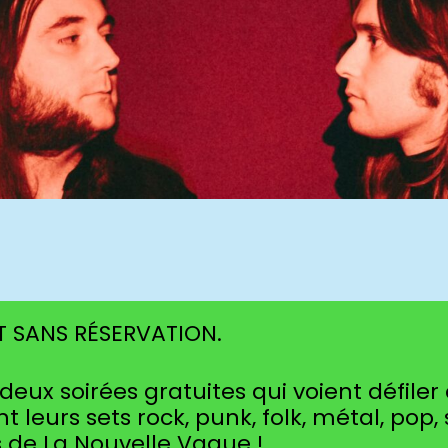
T SANS RÉSERVATION.
eux soirées gratuites qui voient défiler
nt leurs sets rock, punk, folk, métal, pop,
es de La Nouvelle Vague !