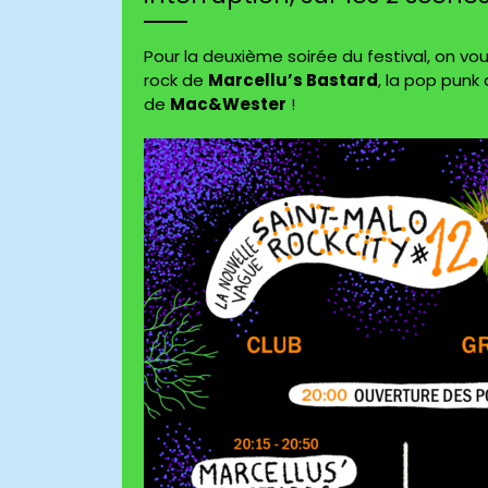
Pour la deuxième soirée du festival, on v
rock de
Marcellu’s Bastard
, la pop punk
de
Mac&Wester
!