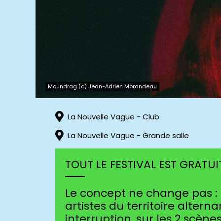
Moundrag (c) Jean-Adrien Morandeau
La Nouvelle Vague - Club
La Nouvelle Vague - Grande salle
TOUT LE FESTIVAL EST GRATUI
Le concept ne change pas : d
artistes du territoire alterna
interruption, sur les 2 scèn