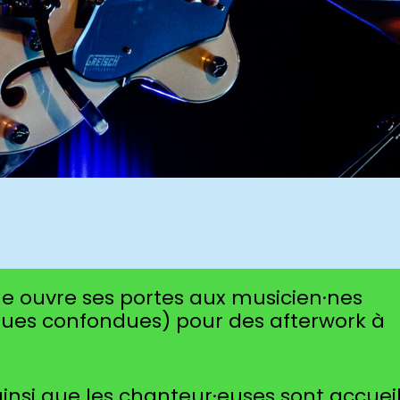
e ouvre ses portes aux musicien·nes
ques confondues) pour des afterwork à
ainsi que les chanteur·euses sont accueill