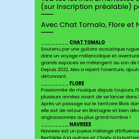
(sur inscription préalable)
Avec Chat Tomalo, Flore et 
________
CHAT TOMALO
Soutenu par une guitare acoustique rugue
dans un voyage mélancolique et aventureux. S
grands espaces se mélangent au son de l’i
Depuis 2022, Alex a rejoint l’aventure, ajou
détonnant.
________
FLORE
Passionnée de musique depuis toujours, Fl
plusieurs années avant de se lancer dans 
Après un passage sur le territoire lillois
elle est de retour en Bretagne et bien déc
anglosaxonnes au plus grand nombre !
________
NAVREES
Navrees est un joyeux mélange d’influences
Berthilde à la guitare et Charly à la batter