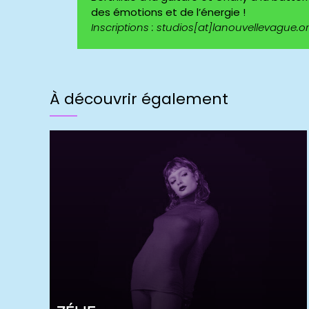
des émotions et de l’énergie !
Inscriptions : studios[at]lanouvellevague.o
À découvrir également