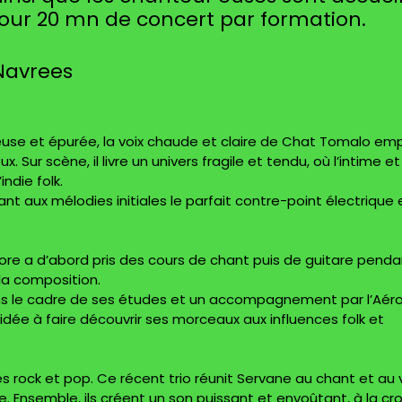
 pour 20 mn de concert par formation.
Navrees
use et épurée, la voix chaude et claire de Chat Tomalo em
ur scène, il livre un univers fragile et tendu, où l’intime et
ndie folk.
tant aux mélodies initiales le parfait contre-point électrique 
ore a d’abord pris des cours de chant puis de guitare penda
la composition.
 dans le cadre de ses études et un accompagnement par l’Aér
idée à faire découvrir ses morceaux aux influences folk et
 rock et pop. Ce récent trio réunit Servane au chant et au v
ie. Ensemble, ils créent un son puissant et envoûtant, à la cr