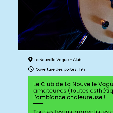
La Nouvelle Vague - Club
Ouverture des portes : 19h
Le Club de La Nouvelle Vagu
amateur·es (toutes esthéti
l’ambiance chaleureuse !
Tou·tes les instrumentistes 