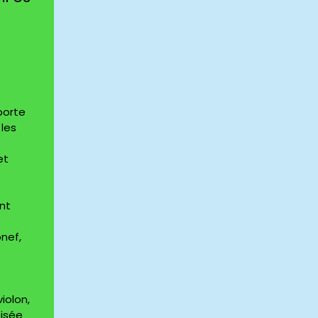
porte
 les
et
nt
onef,
iolon,
oisée