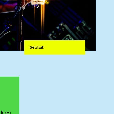
Gratuit
i·es