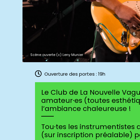
Scène ouverte (c) Leny Munier
Ouverture des portes : 19h
Le Club de La Nouvelle Vagu
amateur·es (toutes esthéti
l’ambiance chaleureuse !
Tou·tes les instrumentistes 
(sur inscription préalable)