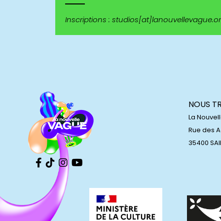
Inscriptions : studios[at]lanouvellevague.o
NOUS T
La Nouvel
Rue des 
35400 SA