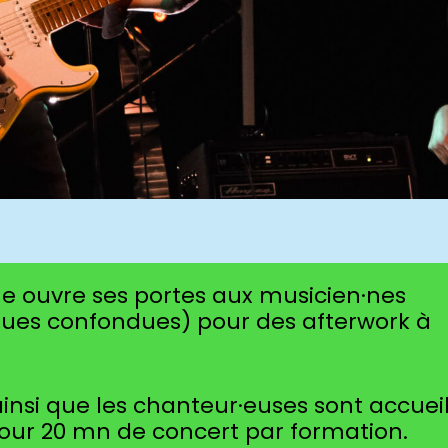
e ouvre ses portes aux musicien·nes
ques confondues) pour des afterwork à
ainsi que les chanteur·euses sont accueill
 pour 20 mn de concert par formation.