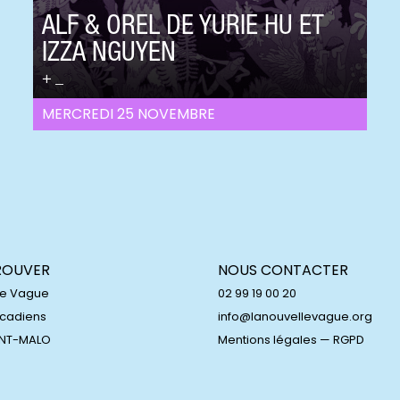
ALF & OREL DE YURIE HU ET
IZZA NGUYEN
_
MERCREDI 25 NOVEMBRE
ROUVER
NOUS CONTACTER
le Vague
02 99 19 00 20
Acadiens
info@lanouvellevague.org
INT-MALO
Mentions légales
—
RGPD