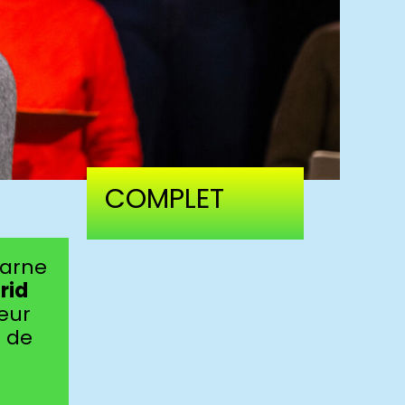
COMPLET
carne
rid
œur
n de