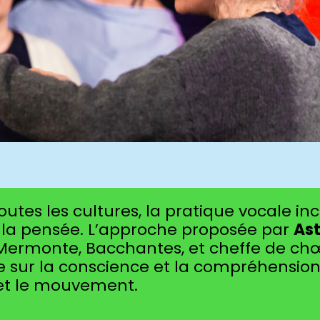
utes les cultures, la pratique vocale in
et la pensée. L’approche proposée par
Ast
ermonte, Bacchantes, et cheffe de ch
se sur la conscience et la compréhensio
 et le mouvement.