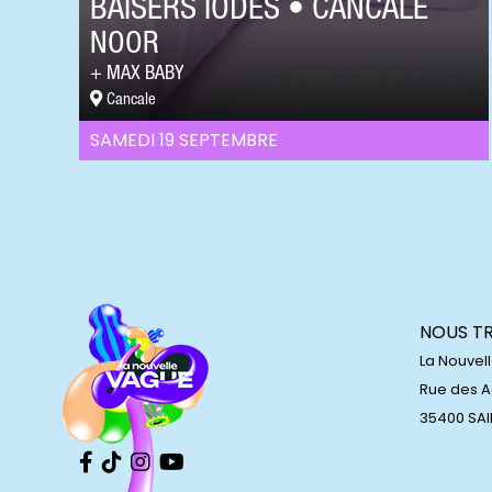
BAISERS IODÉS • CANCALE
NOOR
MAX BABY
Cancale
SAMEDI 19 SEPTEMBRE
NOUS T
La Nouvel
Rue des 
35400 SA