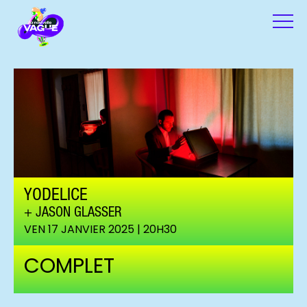
YODELICE
JASON GLASSER
VEN 17 JANVIER 2025 | 20H30
COMPLET
Yodelice ©Yann Orhan