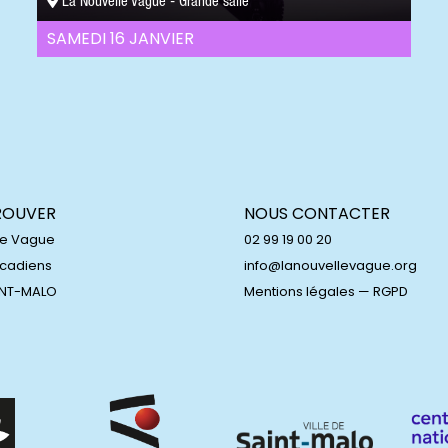
La Nouvelle Vague - Grande salle
SAMEDI 16 JANVIER
ROUVER
NOUS CONTACTER
le Vague
02 99 19 00 20
Acadiens
info@lanouvellevague.org
INT-MALO
Mentions légales
—
RGPD