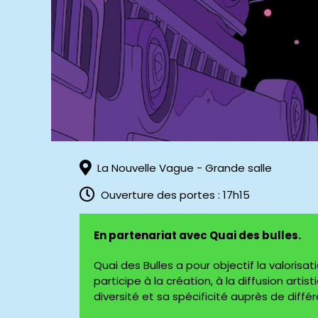
La Nouvelle Vague - Grande salle
Ouverture des portes : 17h15
En partenariat avec Quai des bulles.
Quai des Bulles a pour objectif la valorisa
participe à la création, à la diffusion arti
diversité et sa spécificité auprès de différ