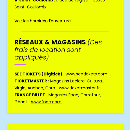
Saint-Coulomb :
Place de l’église – 35350
Saint-Coulomb
Voir les horaires d’ouverture
RÉSEAUX & MAGASINS
(Des
frais de location sont
appliqués)
SEE TICKETS (Digitick)
:
www.seetickets.com
TICKETMASTER
: Magasins Leclerc, Cultura,
Virgin, Auchan, Cora…
www.ticketmaster.fr
FRANCE BILLET
: Magasins Fnac, Carrefour,
Géant…
www.fnac.com