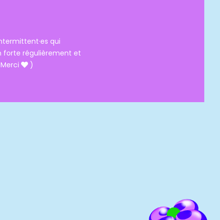
intermittent·es qui
 forte régulièrement et
(Merci
)