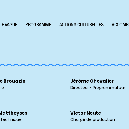
LE VAGUE
PROGRAMME
ACTIONS CULTURELLES
ACCOMP
e Brouazin
Jérôme Chevalier
le
Directeur • Programmateur
Mattheyses
Victor Neute
r technique
Chargé de production