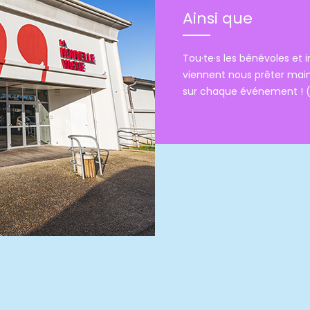
Ainsi que
Tou·te·s les bénévoles et 
viennent nous prêter main
sur chaque événement ! 