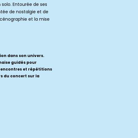
 solo. Entourée de ses
tée de nostalgie et de
 scénographie et la mise
ion dans son univers.
nnaise guidés pour
rencontres et répétitions
s du concert sur la