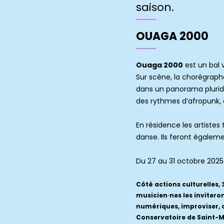
saison.
OUAGA 2000
Ouaga 2000
est un bal v
Sur scène, la chorégrap
dans un panorama pluridis
des rythmes d’afropunk, 
En résidence les artistes
danse. Ils feront égaleme
Du 27 au 31 octobre 2025
Côté actions culturelles, 
musicien·nes les inviteron
numériques, improviser, c
Conservatoire de Saint-Ma