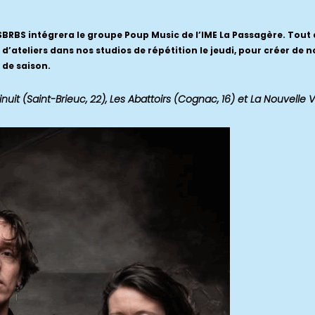
 SBRBS intégrera le groupe Poup Music de l’IME La Passagère. Tout 
s d’ateliers dans nos studios de répétition le jeudi, pour créer d
 de saison.
uit (Saint-Brieuc, 22), Les Abattoirs (Cognac, 16)
et La Nouvelle 