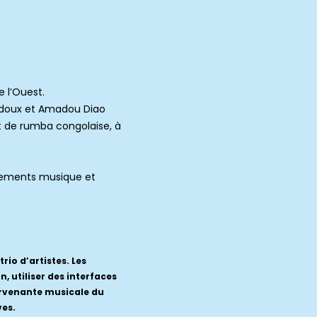
e l’Ouest.
udoux et Amadou Diao
et de rumba congolaise, à
ainements musique et
rio d’artistes. Les
, utiliser des interfaces
tervenante musicale du
ves.