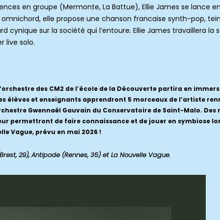
iences en groupe (Mermonte, La Battue), Ellie James se lance en
n omnichord, elle propose une chanson francaise synth-pop, tein
d cynique sur la société qui l’entoure. Ellie James travaillera la
 live solo.
 l’orchestre des CM2 de l’école de la Découverte partira en immers
les élèves et enseignants apprendront 5 morceaux de l’artiste re
orchestre Gwennaël Gauvain du Conservatoire de Saint-Malo. Des 
 leur permettront de faire connaissance et de jouer en symbiose lor
lle Vague, prévu en mai 2026 !
rest, 29), Antipode (Rennes, 35) et La Nouvelle Vague.