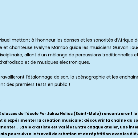
isuel mettant à l’honneur les danses et les sonorités d’Afrique d
he et chanteuse Evelyne Mambo guide les musiciens Gurvan Lo
ciplinaire, allant d’un mélange de percussions traditionnelles 
d’afrodisco et de musiques électroniques.
 travailleront l’étalonnage de son, la scénographie et les ench
nt des premiers tests en public !
.
3 classes de l’école Per Jakez Helias (Saint-Malo) rencontreront le t
t à expérimenter la création musicale : découvrir la chaîne du son
hanter… La vie d’artiste est variée ! Entre chaque atelier, une in
lo poursuivra le travail de création et de répétition avec les élè