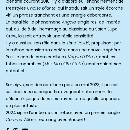
Identifié courant 2018, il y a d’abord eu l’enchaînement de
freestyles
Chaise pliante
, qui introduisait un style écorché
vif, un phrasé tranchant et une énergie débordante.
En parallèle, le phénomène
Angela
, single raz-de-marée
qui, au-delà de l’hommage au classique du Saïan Supa
Crew, laissait entrevoir une réelle sensibilité.
Il y a aussi eu son rôle dans la série
Validé
, propulsant par
la même occasion sa carrière dans une nouvelle sphère.
Puis, le cap du premier album,
Vague à l’âme
, dont les
tubes imparables (
Mer, Ma p’tite étoile
) confirmaient son
potentiel.
Sur
niyya
, son dernier album paru en mai 2023, il passait
ses douleurs au peigne fin, évoquant notamment la
célébrité, jusque dans ses travers et ce qu’elle engendre
de plus néfaste.
2024 signe l’année de son retour avec un premier single
Comme Will
en featuring avec Anabel !