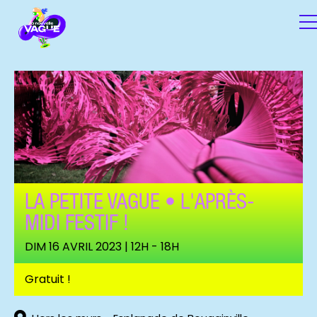
LA PETITE VAGUE • L'APRÈS-
MIDI FESTIF !
DIM 16 AVRIL 2023 | 12H - 18H
BLOOM GAMES (C) JOSÉ SANCHEZ
Gratuit !