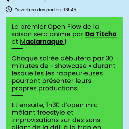
Ouverture des portes : 18h45
Le premier Open Flow de la
saison sera animé par
Da Titcha
et
M
aclarnaque
!
Chaque soirée débutera par 30
minutes de « showcase » durant
lesquelles les rappeur·euses
pourront présenter leurs
propres productions.
Et ensuite, 1h30 d’open mic
mêlant freestyle et
improvisations sur des sons
allant de la drill à la trap en