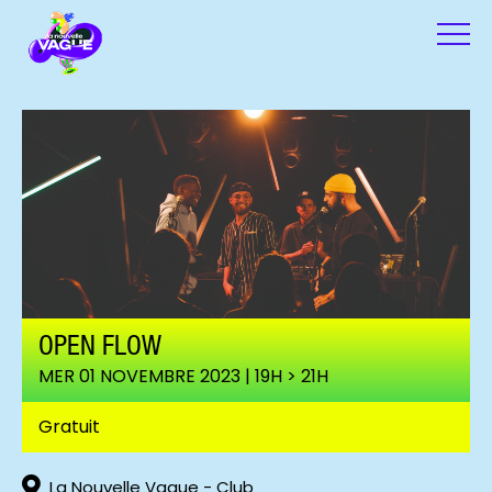
OPEN FLOW
MER 01 NOVEMBRE 2023 | 19H > 21H
Open Flow (c) La Nouvelle Vague
Gratuit
La Nouvelle Vague - Club