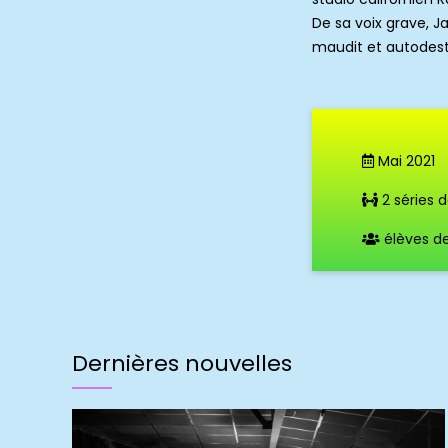
De sa voix grave, J
maudit et autodestr
Mai 2021
2 séries 
élèves de
Dernières nouvelles