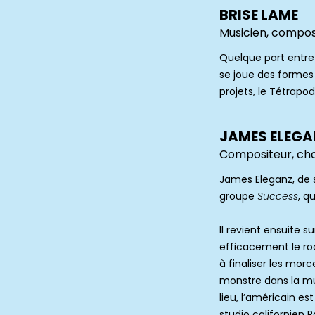
BRISE LAME
Musicien, compos
Quelque part entre 
se joue des formes 
projets, le Tétrapo
JAMES ELEGA
Compositeur, cha
James Eleganz, de 
groupe
Success
, q
Il revient ensuite 
efficacement le rock
à finaliser les mor
monstre dans la mu
lieu, l’américain es
studio californien 