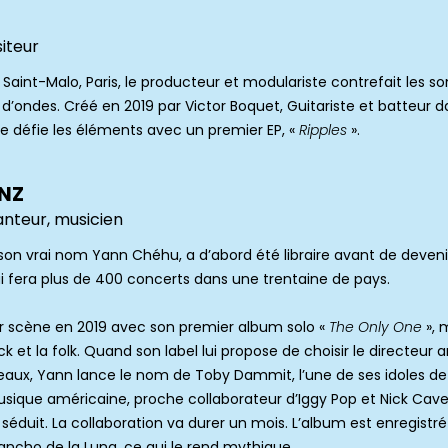
iteur
Saint-Malo, Paris, le producteur et modulariste contrefait les so
d’ondes. Créé en 2019 par Victor Boquet, Guitariste et batteur d
de défie les éléments avec un premier EP, «
Ripples
».
NZ
nteur, musicien
son vrai nom Yann Chéhu, a d’abord été libraire avant de deven
ui fera plus de 400 concerts dans une trentaine de pays.
sur scène en 2019 avec son premier album solo «
The Only One
», 
 et la folk. Quand son label lui propose de choisir le directeur ar
ceaux, Yann lance le nom de Toby Dammit, l’une de ses idoles de
sique américaine, proche collaborateur d’Iggy Pop et Nick Cave
t séduit. La collaboration va durer un mois. L’album est enregistr
Rancho de la Luna, ce qui le rend mythique.