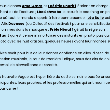
 musiciennes
Amel Amar
et
Laëtitia Sheriff
étaient en charge 
hant et de l’écriture ;
Léa Schwebel
a assuré le coaching en pri
e où tout le monde a appris à faire connaissance ;
Léa Bulle
est
,
Alix Davasse
(du
Collectif des festivals
) pour une sensibilisati
-hommes dans la musique et
Prêle Hénaff
gérait la régie son. .
fault
qui est venue immortaliser ces instants en photo, puis qui 
oto avec les huit artistes, quelques heures avant leur montée s
ité avait pour but de leur donner confiance en elles, d’oser, de 
ession musicale, le tout de manière ludique, sous des airs de c
mpli de bienveillance et sororité.
La Nouvelle Vague est hyper fière de cette semaine passée ens
icipantes, leurs proches, et les professionnelles qui ont nourri c
ousiasme !