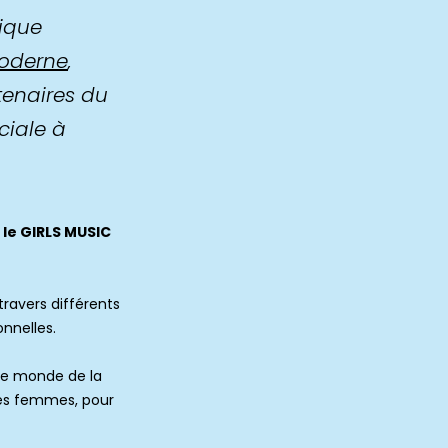
tique
Moderne
,
tenaires du
ciale à
 le GIRLS MUSIC
 travers différents
nnelles.
le monde de la
des femmes, pour