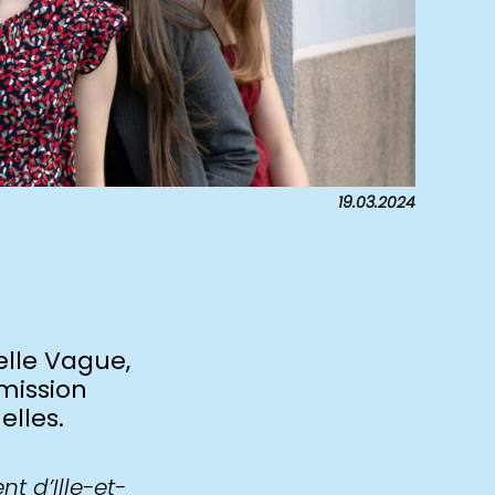
19.03.2024
elle Vague,
smission
elles.
t d’Ille-et-