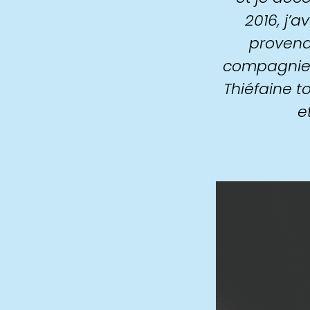
2016, j’
provena
compagnie d
Thiéfaine to
e