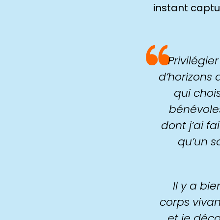
instant captu
Privilégi
d’horizons 
qui choi
bénévoles
dont j’ai f
qu’un so
Il y a bi
corps vivan
et je déco