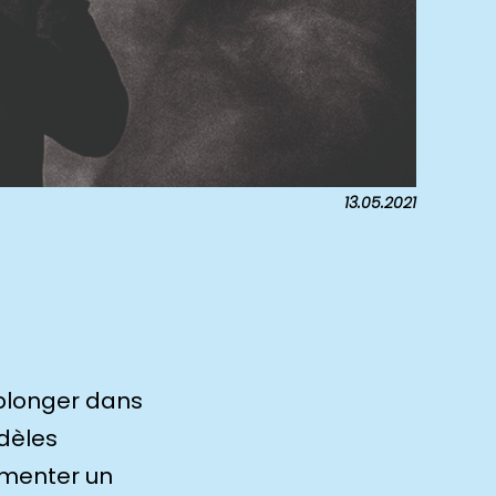
13.05.2021
eplonger dans
idèles
mmenter un