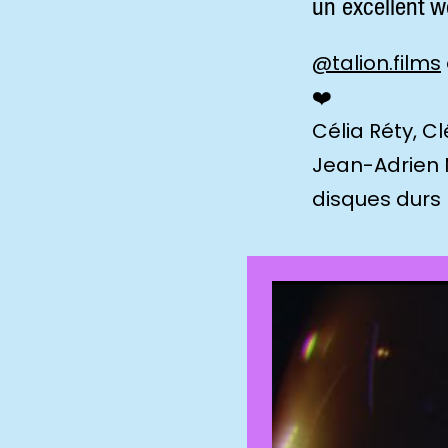
un excellent w
@talion.films
❤️
Célia Réty, C
Jean-Adrien M
disques durs 