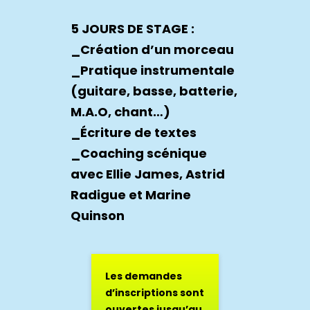
5 JOURS DE STAGE :
_Création d’un morceau
_Pratique instrumentale
(guitare, basse, batterie,
M.A.O, chant…)
_Écriture de textes
_Coaching scénique
avec Ellie James, Astrid
Radigue et Marine
Quinson
Les demandes
d’inscriptions sont
ouvertes jusqu’au