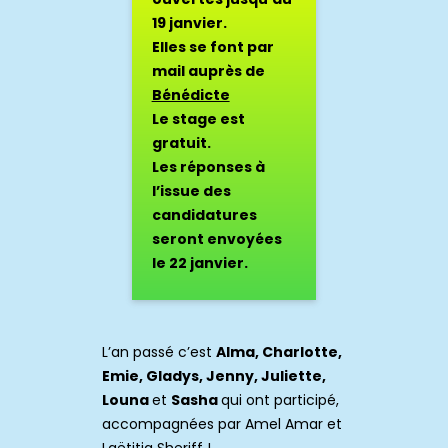
19 janvier.
Elles se font par
mail auprès de
Bénédicte
Le stage est
gratuit.
Les réponses à
l’issue des
candidatures
seront envoyées
le 22 janvier.
L’an passé c’est
Alma, Charlotte,
Emie, Gladys, Jenny, Juliette,
Louna
et
Sasha
qui ont participé,
accompagnées par Amel Amar et
Laëtitia Sheriff !