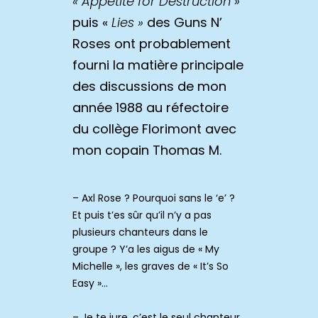
« Appetite for Destruction »
puis «
Lies »
des Guns N’
Roses ont probablement
fourni la matière principale
des discussions de mon
année 1988 au réfectoire
du collège Florimont avec
mon copain Thomas M.
– Axl Rose ? Pourquoi sans le ‘e’ ?
Et puis t’es sûr qu’il n’y a pas
plusieurs chanteurs dans le
groupe ? Y’a les aigus de « My
Michelle », les graves de « It’s So
Easy »…
– Je te jure, c’est le seul chanteur